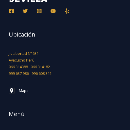
Ubicación
Jr. Libertad Nº 631
Ayacucho Perú
066 314388 - 066 314182
999 637 986 - 996 608 315
Mapa
Menú