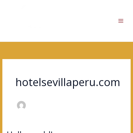
Ir
al
contenido
hotelsevillaperu.com
Hello