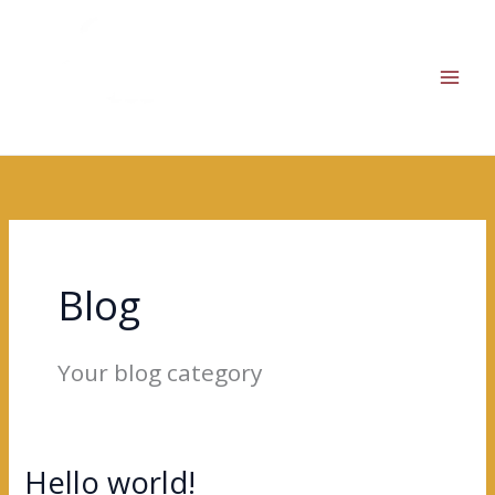
Ir
al
contenido
Blog
Your blog category
Hello world!
Hello